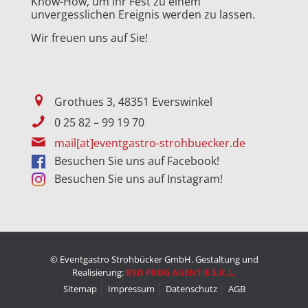
Know-How, um Ihr Fest zu einem
unvergesslichen Ereignis werden zu lassen.
Wir freuen uns auf Sie!
Grothues 3, 48351 Everswinkel
0 25 82 – 99 19 70
mail[at]eventgastro-strohbuecker.de
Besuchen Sie uns auf Facebook!
Besuchen Sie uns auf Instagram!
© Eventgastro Strohbücker GmbH. Gestaltung und
Realisierung:
RED FROG AGENTIE S.R.L.
Sitemap
Impressum
Datenschutz
AGB