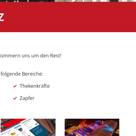
Z
r kümmern uns um den Rest!
 folgende Bereiche:
✓
Thekenkräfte
✓
Zapfer