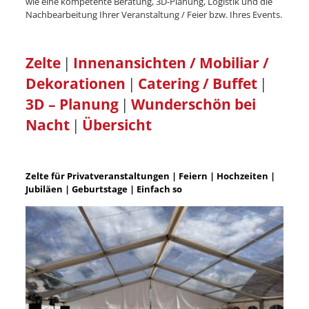
wie eine kompetente Beratung, 3D-Planung, Logistik und die
Nachbearbeitung Ihrer Veranstaltung / Feier bzw. Ihres Events.
Zelte
|
Innenansichten / Mobiliar /
Dekorationen
|
Catering / Buffet
|
3D – Planung
|
Wunderschön bei
Nacht
|
Übersicht
Zelte für Privatveranstaltungen | Feiern | Hochzeiten |
Jubiläen | Geburtstage | Einfach so