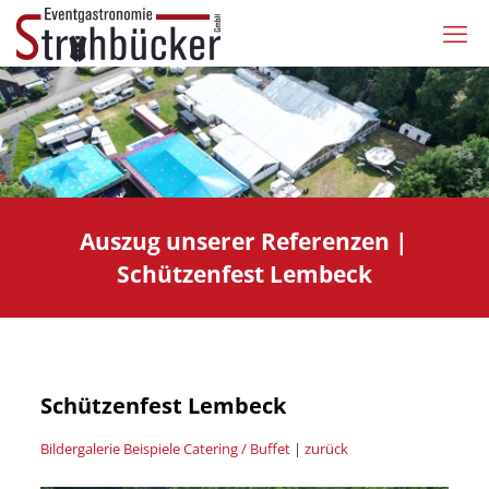
Auszug unserer Referenzen |
Schützenfest Lembeck
Schützenfest Lembeck
Bildergalerie Beispiele Catering / Buffet
|
zurück