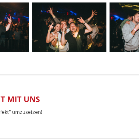
KT MIT UNS
rfekt“ umzusetzen!