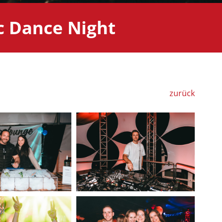
c Dance Night
zurück